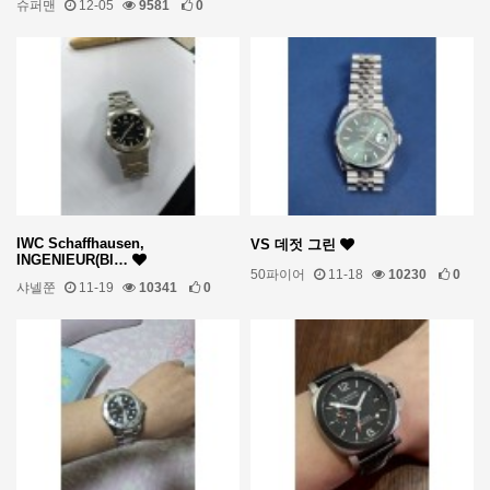
슈퍼맨
12-05
9581
0
IWC Schaffhausen,
VS 데젓 그린
INGENIEUR(Bl…
50파이어
11-18
10230
0
샤넬쭌
11-19
10341
0