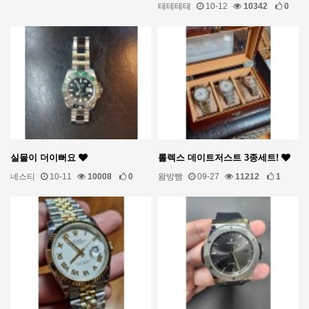
태테테태
10-12
10342
0
실물이 더이뻐요
롤렉스 데이트저스트 3종세트!
네스티
10-11
10008
0
왐방빰
09-27
11212
1