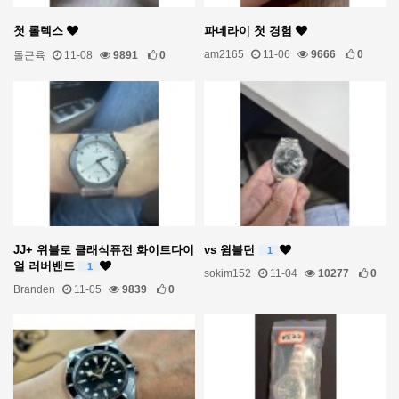
첫 롤렉스
파네라이 첫 경험
am2165
11-06
9666
0
돌근육
11-08
9891
0
JJ+ 위블로 클래식퓨전 화이트다이
vs 윔블던
1
얼 러버밴드
1
sokim152
11-04
10277
0
Branden
11-05
9839
0