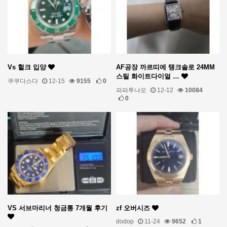
Vs 헐크 입양
AF공장 까르띠에 탱크솔로 24MM
스틸 화이트다이얼 …
쿠쿠다스다
12-15
9155
0
파파투나오
12-12
10084
0
VS 서브마리너 청금통 7개월 후기
zf 오버시즈
dodop
11-24
9652
1