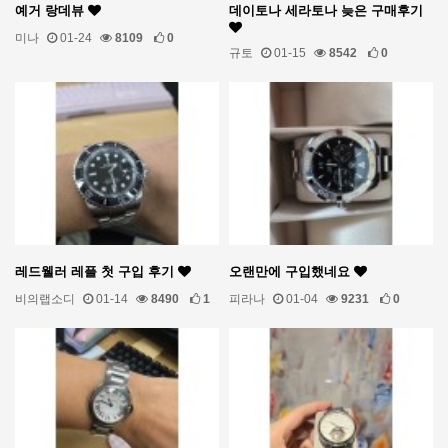
예거 랑데뷰
데이토나 세라토나 늦은 구매후기
미나
01-24
8109
0
규토
01-15
8542
0
레드웰러 레플 첫 구입 후기
오랜만에 구입했네요
비의랩소디
01-14
8490
1
피라나
01-04
9231
0