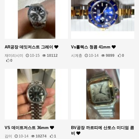
AR공장 데잇저스트 그레이
Vs롤렉스 청콤 41mm
재미리시미
10-15
10112
시계충
10-14
9899
0
0
VS 데이트저스트 36mm
BV공장 까르띠에 산토스 미디엄 콤
비
김미
10-14
10274
1