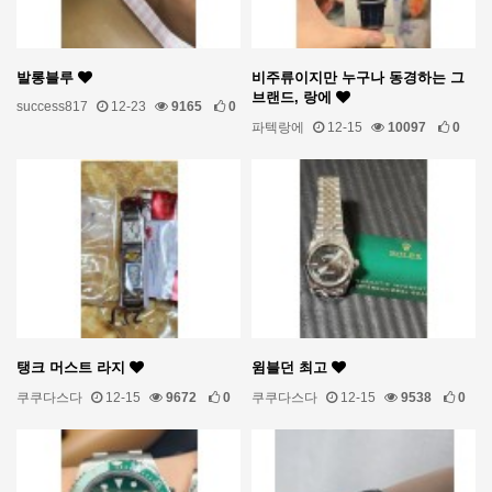
발롱블루
비주류이지만 누구나 동경하는 그
브랜드, 랑에
success817
12-23
9165
0
파텍랑에
12-15
10097
0
탱크 머스트 라지
윔블던 최고
쿠쿠다스다
12-15
9672
0
쿠쿠다스다
12-15
9538
0