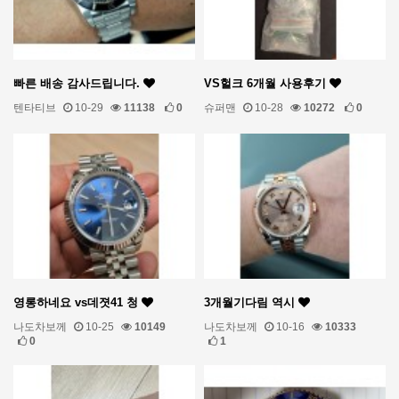
빠른 배송 감사드립니다.
VS헐크 6개월 사용후기
텐타티브
10-29
11138
0
슈퍼맨
10-28
10272
0
영롱하네요 vs데졋41 청
3개월기다림 역시
나도차보께
10-25
10149
나도차보께
10-16
10333
0
1