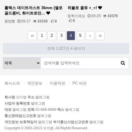
롤렉스 데이트저스트 36mm (옐로
위블로 클퓨 +_+!
골드콤비, 화이트로만…
등짝스매싱
09-25
10376
0
왐방빰
09-27
10335
0
1
2
3
4
5
전체 1,027건
4 페이지
회사소개
개인정보
이용약관
PC 버전
회사명
오이렙
주소
텔레그램
사업자 등록번호
텔레그램
대표
텔레그램
전화
02-888-8888
팩스
텔레그램
통신판매업신고번호
텔레그램
개인정보 보호책임자
텔레그램
부가통신사업신고번호
텔레그램
Copyright © 2001-2013 오이렙. All Rights Reserved.