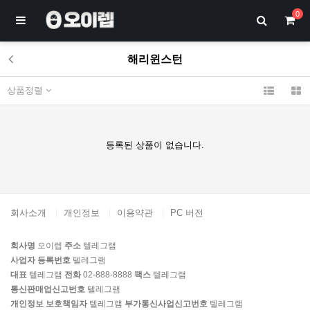
0
해리윈스턴
상품정렬
등록된 상품이 없습니다.
회사소개
개인정보
이용약관
PC 버전
회사명
오이렙
주소
텔레그램
사업자 등록번호
텔레그램
대표
텔레그램
전화
02-888-8888
팩스
텔레그램
통신판매업신고번호
텔레그램
개인정보 보호책임자
텔레그램
부가통신사업신고번호
텔레그램