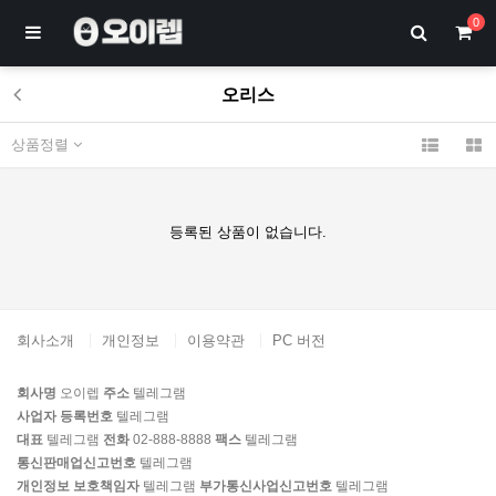
0
오리스
상품정렬
등록된 상품이 없습니다.
회사소개
개인정보
이용약관
PC 버전
회사명
오이렙
주소
텔레그램
사업자 등록번호
텔레그램
대표
텔레그램
전화
02-888-8888
팩스
텔레그램
통신판매업신고번호
텔레그램
개인정보 보호책임자
텔레그램
부가통신사업신고번호
텔레그램