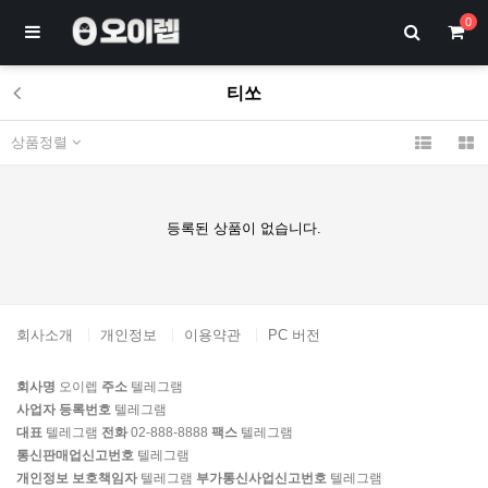
0
티쏘
상품정렬
등록된 상품이 없습니다.
회사소개
개인정보
이용약관
PC 버전
회사명
오이렙
주소
텔레그램
사업자 등록번호
텔레그램
대표
텔레그램
전화
02-888-8888
팩스
텔레그램
통신판매업신고번호
텔레그램
개인정보 보호책임자
텔레그램
부가통신사업신고번호
텔레그램