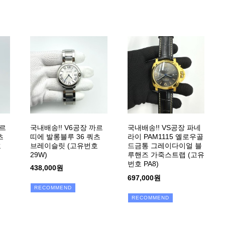
까르
국내배송!! V6공장 까르
국내배송!! VS공장 파네
츠
띠에 발롱블루 36 쿼츠
라이 PAM1115 옐로우골
호
브레이슬릿 (고유번호
드금통 그레이다이얼 블
29W)
루핸즈 가죽스트랩 (고유
번호 PA8)
438,000원
697,000원
RECOMMEND
RECOMMEND