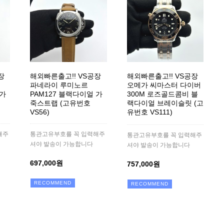
장
해외빠른출고!! VS공장
해외빠른출고!! VS공장
파네라이 루미노르
오메가 씨마스터 다이버
 가
PAM127 블랙다이얼 가
300M 로즈골드콤비 블
죽스트랩 (고유번호
랙다이얼 브레이슬릿 (고
VS56)
유번호 VS111)
해주
통관고유부호를 꼭 입력해주
통관고유부호를 꼭 입력해주
셔야 발송이 가능합니다
셔야 발송이 가능합니다
697,000원
757,000원
RECOMMEND
RECOMMEND