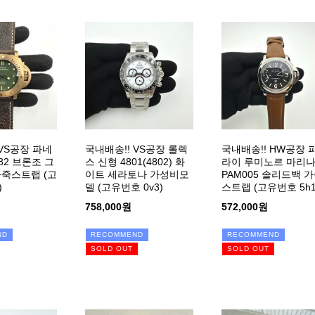
 VS공장 파네
국내배송!! VS공장 롤렉
국내배송!! HW공장 
82 브론조 그
스 신형 4801(4802) 화
라이 루미노르 마리
죽스트랩 (고
이트 세라토나 가성비모
PAM005 솔리드백 
)
델 (고유번호 0v3)
스트랩 (고유번호 5h1
758,000원
572,000원
ND
RECOMMEND
RECOMMEND
SOLD OUT
SOLD OUT