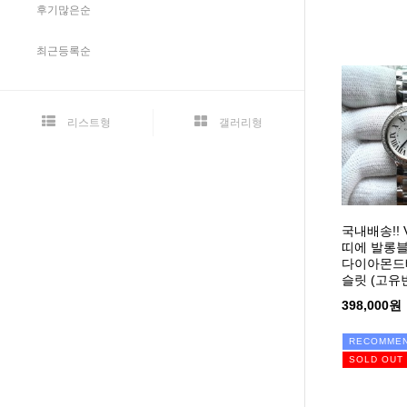
후기많은순
최근등록순
리스트형
갤러리형
국내배송!!
띠에 발롱블
다이아몬드
슬릿 (고유번
398,000원
RECOMME
SOLD OUT