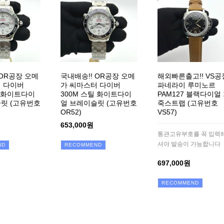
 OR공장 오메
국내배송!! OR공장 오메
해외빠른출고!! VS공
 다이버
가 씨마스터 다이버
파네라이 루미노르
틸 화이트다이
300M 스틸 화이트다이
PAM127 블랙다이얼
릿 (고유번호
얼 브레이슬릿 (고유번호
죽스트랩 (고유번호
OR52)
VS57)
653,000원
통관고유부호를 꼭 입력
셔야 발송이 가능합니다
ND
RECOMMEND
697,000원
RECOMMEND