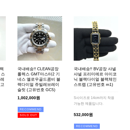
롤렉
국내배송!! CLEAN공장
국내배송!! BV공장 샤넬
 스
롤렉스 GMT마스터2 기
샤넬 프리미에르 아이코
빌레
네스 옐로우골드콤비 블
닉 블랙다이얼 블랙체인
(고
랙다이얼 쥬빌레브레이
스트랩 (고유번호 m1)
슬릿 (고유번호 GC5)
1,002,000원
S사이즈로 14cm까지 착용
가능한 제품입니다.
RECOMMEND
532,000원
SOLD OUT
RECOMMEND