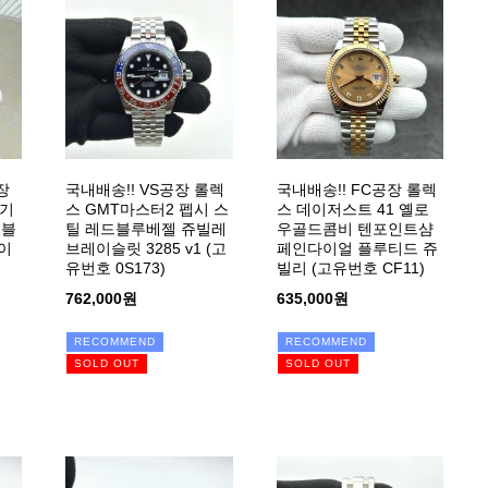
장
국내배송!! VS공장 롤렉
국내배송!! FC공장 롤렉
 기
스 GMT마스터2 펩시 스
스 데이저스트 41 옐로
 블
틸 레드블루베젤 쥬빌레
우골드콤비 텐포인트샴
이
브레이슬릿 3285 v1 (고
페인다이얼 플루티드 쥬
유번호 0S173)
빌리 (고유번호 CF11)
762,000원
635,000원
RECOMMEND
RECOMMEND
SOLD OUT
SOLD OUT