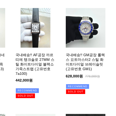
파네
국내배송!! AF공장 까르
국내배송!! GM공장 롤렉
나
띠에 탱크솔로 27MM 스
스 요트마스터2 스틸 화
가죽
틸 화이트다이얼 블랙소
이트다이얼 브레이슬릿
3)
가죽스트랩 (고유번호
(고유번호 GM1)
7a100)
628,000원
778,000원
442,000원
RECOMMEND
RECOMMEND
SOLD OUT
SOLD OUT