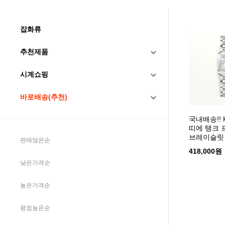
잡화류
추천제품
시계쇼핑
바로배송(추천)
국내배송!!
띠에 탱크 
브레이슬릿
판매많은순
418,000원
낮은가격순
높은가격순
평점높은순