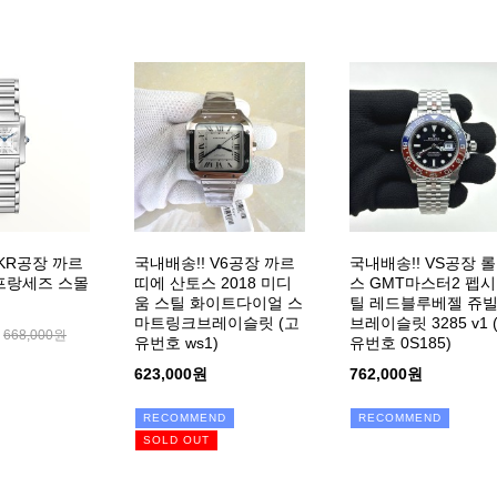
 KR공장 까르
국내배송!! V6공장 까르
국내배송!! VS공장 
프랑세즈 스몰
띠에 산토스 2018 미디
스 GMT마스터2 펩시
움 스틸 화이트다이얼 스
틸 레드블루베젤 쥬
마트링크브레이슬릿 (고
브레이슬릿 3285 v1 
668,000원
유번호 ws1)
유번호 0S185)
623,000원
762,000원
RECOMMEND
RECOMMEND
SOLD OUT