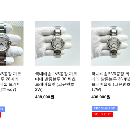
 V6공장 까르
국내배송!! V6공장 까르
국내배송!! V6공장 
루 28미리
띠에 발롱블루 36 쿼츠
띠에 발롱블루 36 쿼
베젤 브레이
브레이슬릿 (고유번호
브레이슬릿 (고유번
호 wd7)
2W)
17W)
438,000원
438,000원
RECOMMEND
ND
SOLD OUT