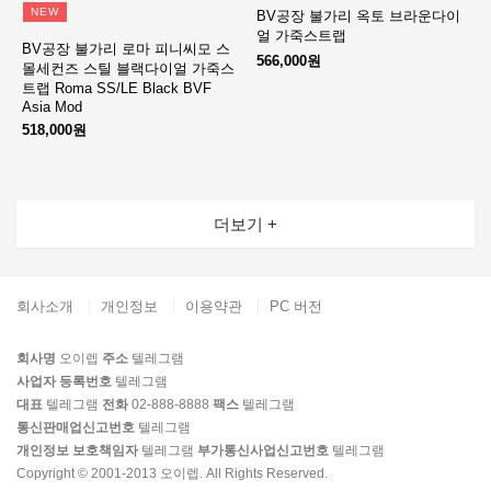
NEW
BV공장 불가리 옥토 브라운다이
얼 가죽스트랩
BV공장 불가리 로마 피니씨모 스
566,000원
몰세컨즈 스틸 블랙다이얼 가죽스
트랩 Roma SS/LE Black BVF
Asia Mod
518,000원
더보기 +
회사소개
개인정보
이용약관
PC 버전
회사명
오이렙
주소
텔레그램
사업자 등록번호
텔레그램
대표
텔레그램
전화
02-888-8888
팩스
텔레그램
통신판매업신고번호
텔레그램
개인정보 보호책임자
텔레그램
부가통신사업신고번호
텔레그램
Copyright © 2001-2013 오이렙. All Rights Reserved.