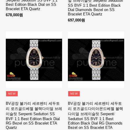
Serpenti Seduttori SS BVF 1:1
얼 브레이슬릿 Serpenti Seduttori
Best Edition Black Dial on SS
SS BVF 1:1 Best Edition Black
Bracelet ETA Quartz
Dial Diamonds Bezel on SS
Bracelet ETA Quartz
678,000원
697,000원
NEW
NEW
BV공장 불가리 세르펜티 세두토
BV공장 불가리 세르펜티 세두토
리 로즈골드베젤 블랙다이얼 브레
리 로즈골드다이아몬드베젤 블랙
이슬릿 Serpenti Seduttori SS
다이얼 브레이슬릿 Serpenti
BVF 1:1 Best Edition Black Dial
Seduttori SS BVF 1:1 Best
RG Bezel on SS Bracelet ETA
Edition Black Dial RG Diamonds
Quartz
Bezel on SS Bracelet ETA