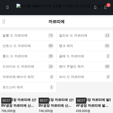
0
까르띠에
발롱 드 까르띠에
73
칼리브 드 까르띠에
13
산토스 드 까르띠에
90
탱크 워치
92
롱드 드 까르띠에
39
끌레 드 까르띠에
2
드라이브 드 까르띠에
16
팬더 주얼리 워치
48
까르띠에 베누아 워치
4
파샤 드 까르띠에
4
로드스터 워치
1
BEST
BEST
BEST
BV공장 까르띠에 산토스 2018 미디움 스틸 화이트다이얼 스마트링크브레이슬릿 Santos De Cartier 35mm SS/SS Wht BVF MY9039
BV공장 까르띠에 산토스 40MM 라지 스마트링크브레이슬릿 Santos de Cartier 40mm White Dial on SS SmartLinks Bracelet MIYOTA 9019
AF공장 까르띠에 발롱블루 33MM 스틸 Ballon Bleu 33mm SS White Textured Dial on SS Bracelet Jap Quartz
706,000원
746,000원
439,000원