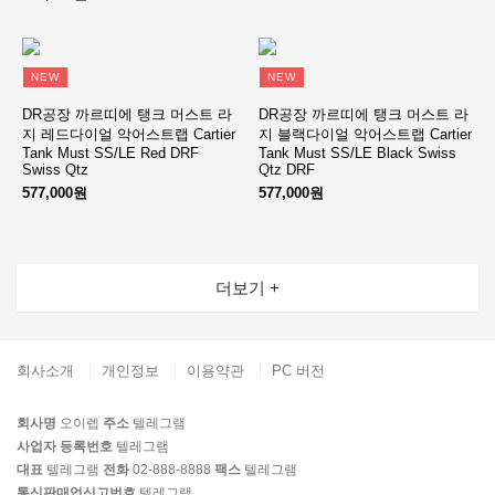
NEW
NEW
DR공장 까르띠에 탱크 머스트 라
DR공장 까르띠에 탱크 머스트 라
지 레드다이얼 악어스트랩 Cartier
지 블랙다이얼 악어스트랩 Cartier
Tank Must SS/LE Red DRF
Tank Must SS/LE Black Swiss
Swiss Qtz
Qtz DRF
577,000원
577,000원
더보기 +
회사소개
개인정보
이용약관
PC 버전
회사명
오이렙
주소
텔레그램
사업자 등록번호
텔레그램
대표
텔레그램
전화
02-888-8888
팩스
텔레그램
통신판매업신고번호
텔레그램