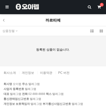
0
까르띠에
상품정렬
등록된 상품이 없습니다.
회사소개
개인정보
이용약관
PC 버전
회사명
오이렙
주소
텔레그램
사업자 등록번호
텔레그램
대표
텔레그램
전화
02-888-8888
팩스
텔레그램
통신판매업신고번호
텔레그램
개인정보 보호책임자
텔레그램
부가통신사업신고번호
텔레그램